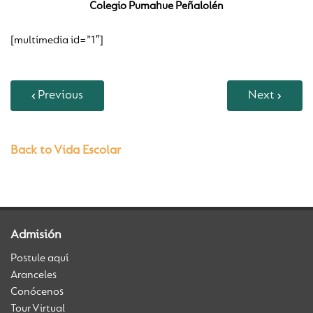
Colegio Pumahue Peñalolén
[multimedia id=”1″]
Previous
Next
Back to Vida Escolar
Admisión
Postule aquí
Aranceles
Conócenos
Tour Virtual