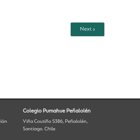
Next
Colegio Pumahue Peñalolén
ción
Viña Cousiño 5386, Peñalolén,
Santiago. Chile