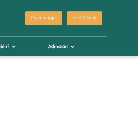
Postule Aquí
Tour Virtual
lén?
Admisión