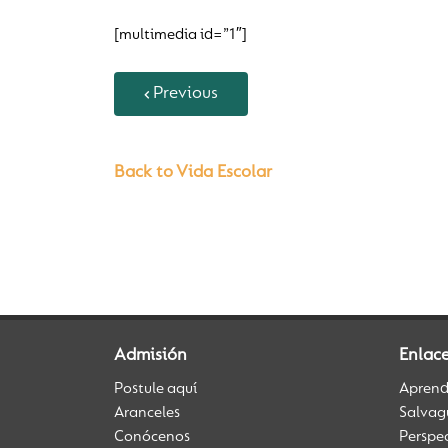
[multimedia id=”1″]
Previous
Back to Vida Escolar
Admisión
Enlace
Postule aquí
Aprendi
Aranceles
Salvag
Conócenos
Perspe