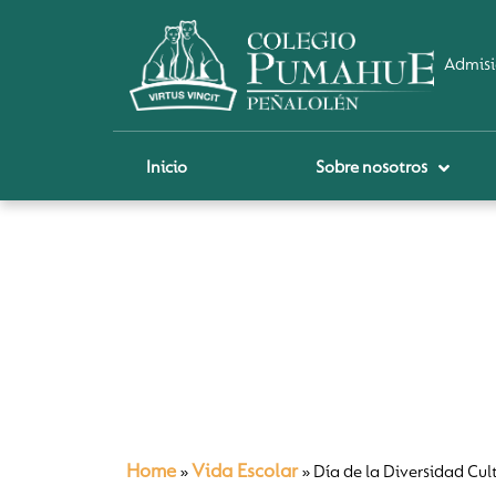
Admisi
Inicio
Sobre nosotros
P
A
Pi
Sch
Re
Ci
Home
Vida Escolar
»
»
Día de la Diversidad Cul