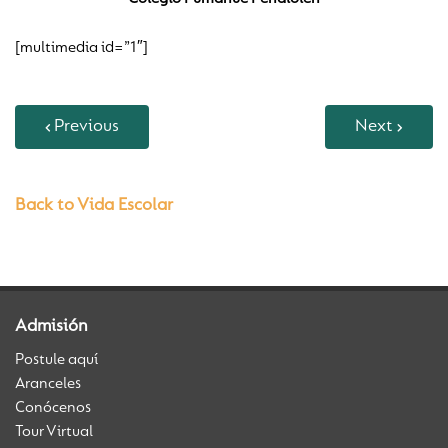
[multimedia id=”1″]
Previous
Next
Back to Vida Escolar
Admisión
Postule aquí
Aranceles
Conócenos
Tour Virtual