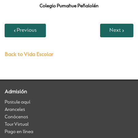
Colegio Pumahue Peñalolén
Previous
Next
Back to Vida Escolar
Admisión
Postule aquí
Aranceles
Conócenos
Tour Virtual
Pago en línea