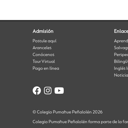
Admisión
Enlace
Postule aquí
Aprendi
Aranceles
Salvag
Conócenos
Perspe
Tour Virtual
Biling
Pago en línea
Inglés 
Notici
© Colegio Pumahue Peñalolén 2026
Colegio Pumahue Peñalolén forma parte de la fam