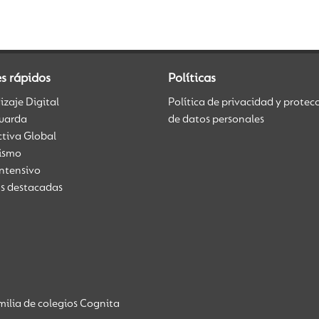
s rápidos
Políticas
zaje Digital
Política de privacidad y protec
uarda
de datos personales
ctiva Global
üismo
Intensivo
as destacadas
ilia de colegios Cognita