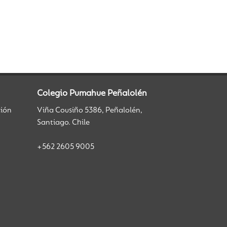
Colegio Pumahue Peñalolén
ción
Viña Cousiño 5386, Peñalolén,
Santiago. Chile
+562 2605 9005