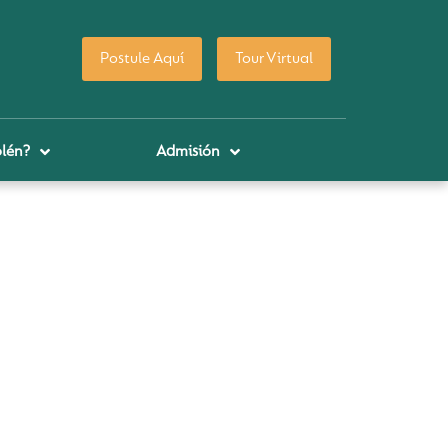
Postule Aquí
Tour Virtual
lén?
Admisión