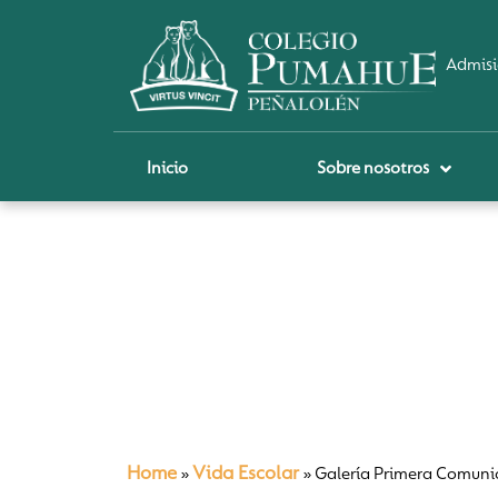
Admisi
Inicio
Sobre nosotros
P
A
Pi
Sch
Re
Ci
Home
Vida Escolar
»
»
Galería Primera Comuni