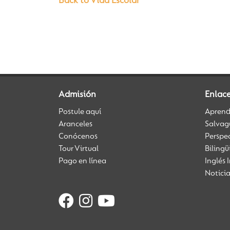
Back to Vida Escolar
Admisión
Enlace
Postule aquí
Aprendi
Aranceles
Salvag
Conócenos
Perspe
Tour Virtual
Biling
Pago en línea
Inglés 
Notici