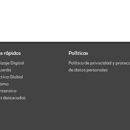
s rápidos
Políticas
zaje Digital
Política de privacidad y protec
uarda
de datos personales
ctiva Global
üismo
Intensivo
as destacadas