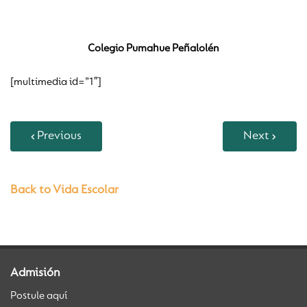
Colegio Pumahue Peñalolén
[multimedia id=”1″]
Previous
Next
Back to Vida Escolar
Admisión
Postule aquí