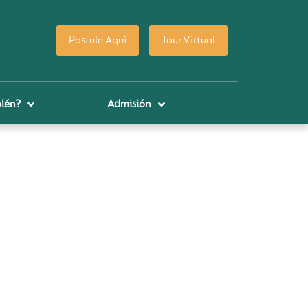
Postule Aquí
Tour Virtual
lén?
Admisión