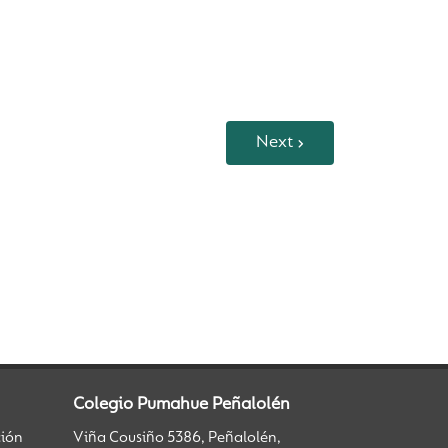
Next
Colegio Pumahue Peñalolén
ción
Viña Cousiño 5386, Peñalolén,