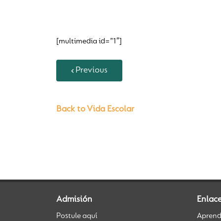
[multimedia id=”1″]
Previous
Back to Vida Escolar
Admisión
Enlace
Postule aquí
Aprendi