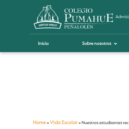
Admisi
Inicio
Sobre nosotros
P
A
Pi
Sch
Re
Ci
Home
Vida Escolar
»
»
Nuestros estudiantes rec