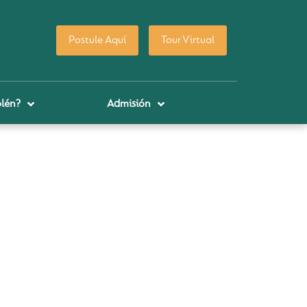
Postule Aquí
Tour Virtual
lén?
Admisión