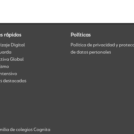
s rápidos
Políticas
zaje Digital
Política de privacidad y protec
uarda
de datos personales
ctiva Global
üismo
Intensivo
as destacadas
ilia de colegios Cognita