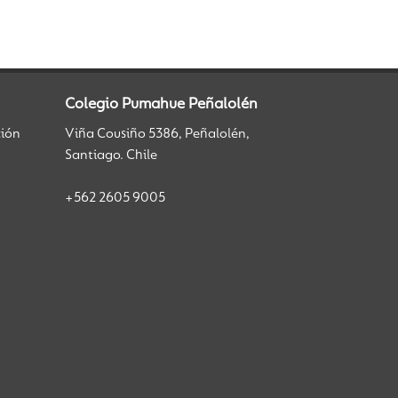
Colegio Pumahue Peñalolén
ción
Viña Cousiño 5386, Peñalolén,
Santiago. Chile
+562 2605 9005