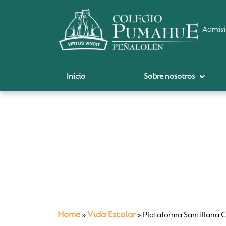
Admisi
Inicio
Sobre nosotros
P
A
Pi
Sch
Re
Ci
Home
Vida Escolar
»
»
Plataforma Santillana C