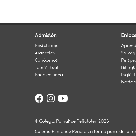
Admisión
Enlace
Postule aquí
Aprendi
Aranceles
Salvag
Conócenos
Perspe
Tour Virtual
Biling
Pago en línea
Inglés 
Notici
© Colegio Pumahue Peñalolén 2026
Colegio Pumahue Peñalolén forma parte de la fam