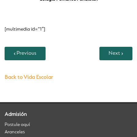
[multimedia id=”1″]
Previous
Next
Back to Vida Escolar
Admisión
Postule aquí
Aranceles