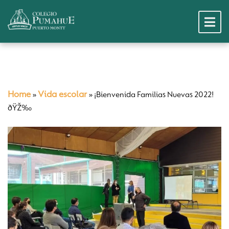
Home
Vida escolar
»
»
¡Bienvenida Familias Nuevas 2022!
ðŸŽ‰