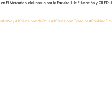
o en El Mercurio y elaborado por la Facultad de Educación y CILED de
nitaWay
#100MejoresdeChile
#100MejoresColegios
#RankingSim