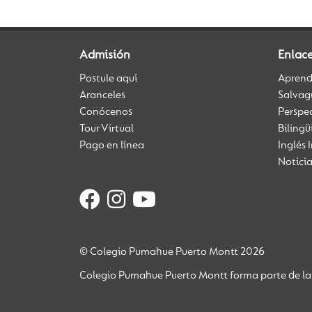
Admisión
Enlac
Postule aquí
Aprendi
Aranceles
Salvag
Conócenos
Perspe
Tour Virtual
Biling
Pago en línea
Inglés 
Notici
© Colegio Pumahue Puerto Montt 2026
Colegio Pumahue Puerto Montt forma parte de la 