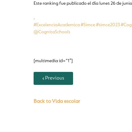
Este ranking fue publicado el día lunes 26 de juni
.
#ExcelenciaAcademica
#Simce
#simce2023
#Cog
@CognitaSchools
[multimedia id=”1″]
Previous
Back to Vida escolar