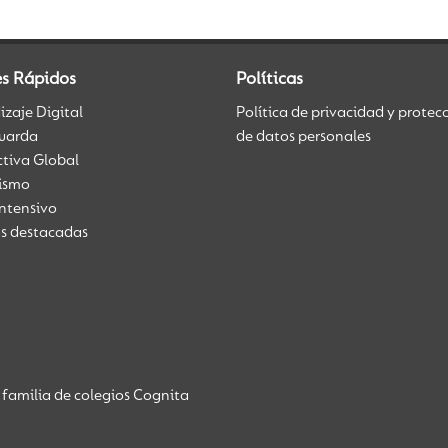
es Rápidos
Políticas
zaje Digital
Política de privacidad y protec
uarda
de datos personales
ctiva Global
üismo
Intensivo
as destacadas
familia de colegios Cognita