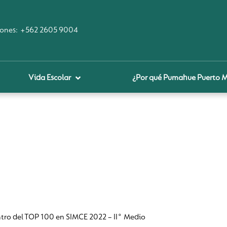
ones:
+562 2605 9004
Vida Escolar
¿Por qué Pumahue Puerto 
royecto educativo
prendizaje Digital
lares fundamentales
ool Of the Future
glamentos
udadanía Digital
ntro del TOP 100 en SIMCE 2022 – II° Medio