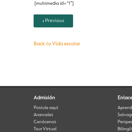
[multimedia id=”1″]
Previous
Back to Vida escolar
Admisión
Enlac
Postule aquí
Aprendi
Aranceles
Salvag
Conócenos
Perspe
Tour Virtual
Biling