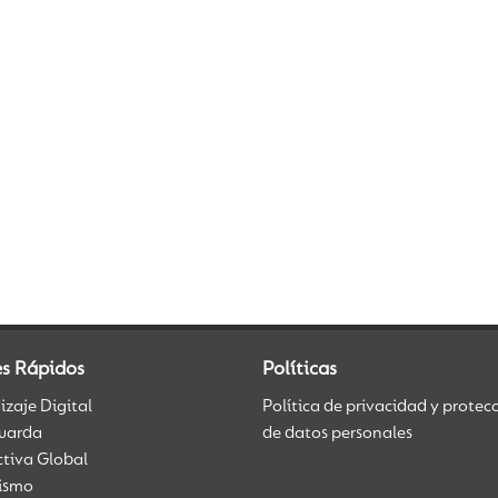
es Rápidos
Políticas
zaje Digital
Política de privacidad y protec
uarda
de datos personales
ctiva Global
üismo