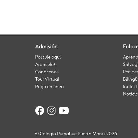
Admisión
Enlac
Postule aquí
Aprendi
Aranceles
Salvag
Conócenos
Perspe
Tour Virtual
Biling
Pago en línea
Inglés 
Notici
© Colegio Pumahue Puerto Montt 2026