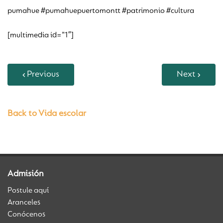
pumahue #pumahuepuertomontt #patrimonio #cultura
[multimedia id=”1″]
Previous
Next
Back to Vida escolar
Admisión
Postule aquí
Aranceles
Conócenos