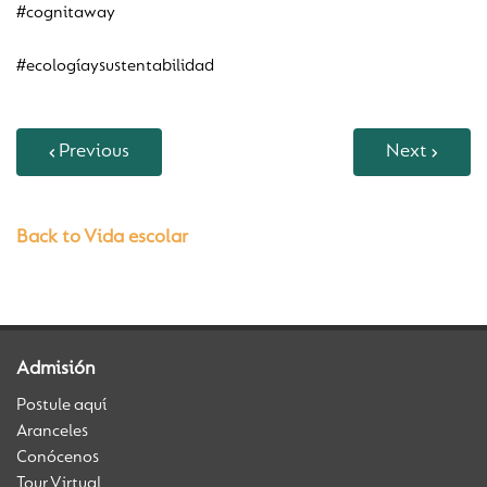
#cognitaway
#ecologíaysustentabilidad
Previous
Next
Back to Vida escolar
Admisión
Postule aquí
Aranceles
Conócenos
Tour Virtual