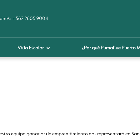
ones:
+562 2605 9004
Vida Escolar
¿Por qué Pumahue Puerto 
royecto educativo
prendizaje Digital
lares fundamentales
ool Of the Future
glamentos
udadanía Digital
uestro equipo ganador de emprendimiento nos representará en San