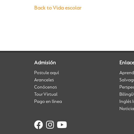
Back to Vida escolar
Admisión
Enlac
Postule aquí
Aprendi
Aranceles
Salvag
Conócenos
Perspe
Tour Virtual
Biling
Pago en línea
Inglés 
Notici