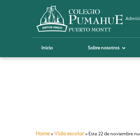
Admisi
Inicio
Sobre nosotros
P
A
Pi
Sch
Re
Ci
Home
Vida escolar
»
»
Este 22 de noviembre n