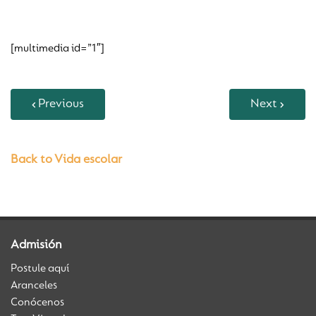
[multimedia id=”1″]
Previous
Next
Back to Vida escolar
Admisión
Postule aquí
Aranceles
Conócenos