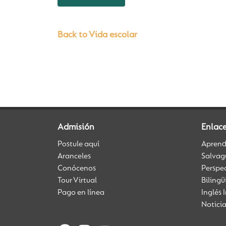
Back to Vida escolar
Admisión
Enlac
Postule aquí
Aprendi
Aranceles
Salvag
Conócenos
Perspe
Tour Virtual
Biling
Pago en línea
Inglés 
Notici