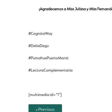
¡Agradecemos a Miss Julissa y Miss Fernand
#CognitaWay
#DeliaDegu
#PumahuePuertoMontt
#LecturaComplementaria
[multimedia id=”1″]
Previous