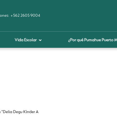
ones:
+562 2605 9004
Vida Escolar
¿Por qué Pumahue Puerto 
royecto educativo
prendizaje Digital
lares fundamentales
ool Of the Future
glamentos
udadanía Digital
“Delia Degu Kínder A