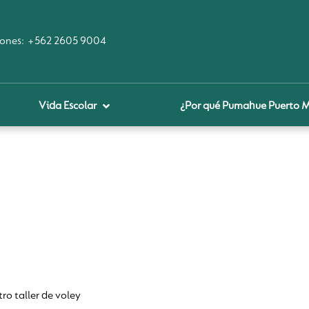
ones:
+562 2605 9004
Vida Escolar
¿Por qué Pumahue Puerto 
royecto educativo
prendizaje Digital
lares fundamentales
ool Of the Future
glamentos
udadanía Digital
ro taller de voley