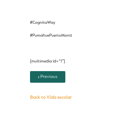
#CognitaWay
#PumahuePuertoMontt
[multimedia id=”1″]
Previous
Back to Vida escolar