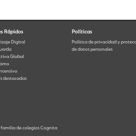
es Rápidos
Políticas
zaje Digital
Política de privacidad y protec
uarda
de datos personales
ctiva Global
üismo
Intensivo
as destacadas
familia de colegios Cognita