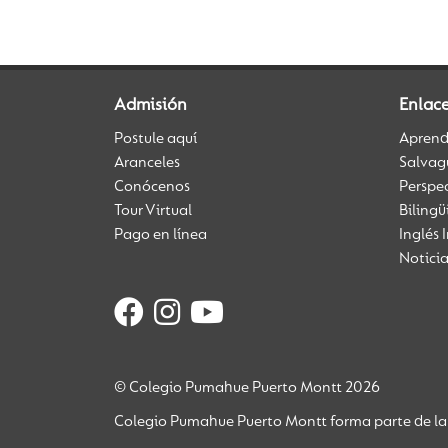
Admisión
Enlac
Postule aquí
Aprendi
Aranceles
Salvag
Conócenos
Perspe
Tour Virtual
Biling
Pago en línea
Inglés 
Notici
© Colegio Pumahue Puerto Montt 2026
Colegio Pumahue Puerto Montt forma parte de la 