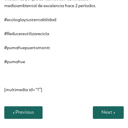
medioambiental de excelencia hace 2 períodos.
#ecologíaysustentabilidad
#Reducereutilizarecicla
#pumahuepuertomontt
#pumahue
[multimedia id=”1″]
Previous
Next