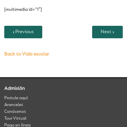
[multimedia id=”1″]
Previous
Next
Back to Vida escolar
Admisión
Postule aquí
Aranceles
Conócenos
Tour Virtual
Pago en línea