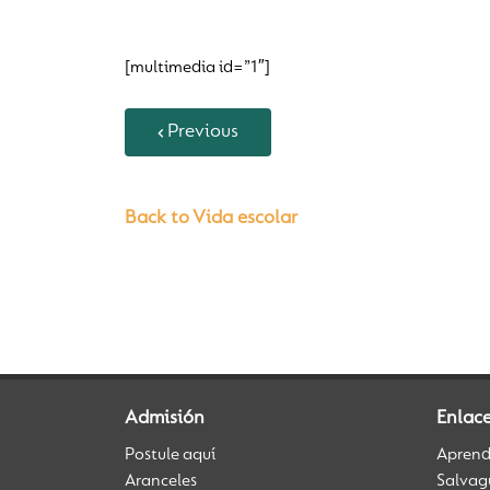
[multimedia id=”1″]
Previous
Back to Vida escolar
Admisión
Enlac
Postule aquí
Aprendi
Aranceles
Salvag