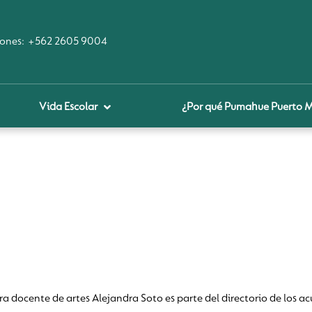
ones:
+562 2605 9004
Vida Escolar
¿Por qué Pumahue Puerto 
royecto educativo
prendizaje Digital
lares fundamentales
ool Of the Future
glamentos
udadanía Digital
 docente de artes Alejandra Soto es parte del directorio de los acu