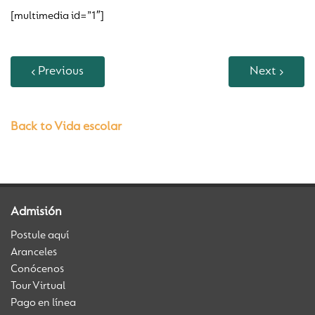
[multimedia id=”1″]
Previous
Next
Back to Vida escolar
Admisión
Postule aquí
Aranceles
Conócenos
Tour Virtual
Pago en línea