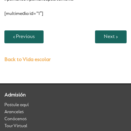
[multimedia id=”1″]
Previous
Next
Back to Vida escolar
Admisión
Postule aquí
Aranceles
Conócenos
Tour Virtual