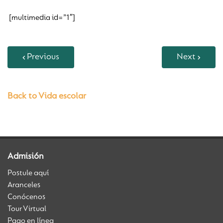
[multimedia id=”1″]
Previous
Next
Back to Vida escolar
Admisión
Postule aquí
Aranceles
Conócenos
Tour Virtual
Pago en línea