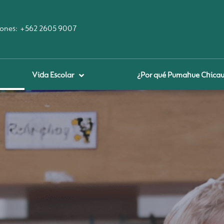
ones:
+562 2605 9007
Vida Escolar
¿Por qué Pumahue Chica
prendizaje Digital
ool Of the Future
udadanía Digital