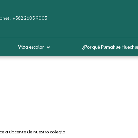
ones:
+562 2605 9003
Vida escolar
¿Por qué Pumahue Huechu
royecto educativo
prendizaje Digital
lares fundamentales
ool Of the Future
glamentos
udadanía Digital
 a docente de nuestro colegio