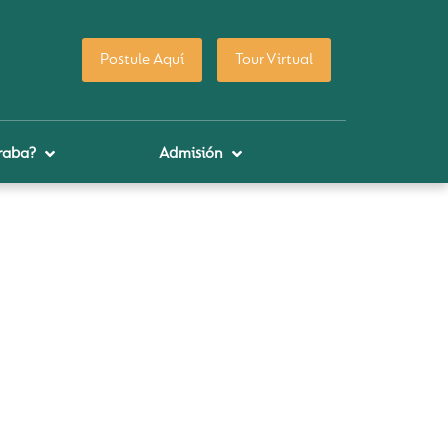
Postule Aquí
Tour Virtual
raba?
Admisión