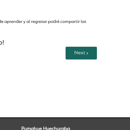
e aprender y al regresar podré compartir las
o!
Next
Pumahue Huechuraba