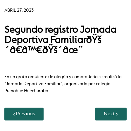
ABRIL 27, 2023
Segundo registro Jornada
Deportiva FamiliarðŸš
´â€â™€ðŸš´âœ¨
En un grato ambiente de alegría y camaradería se realizó la
“Jornada Deportiva Familiar“, organizada por colegio
Pumahue Huechuraba
Previous
Next