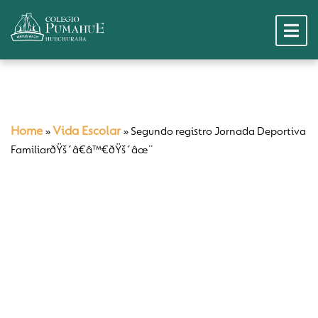
Home
Vida Escolar
»
»
Segundo registro Jornada Deportiva
FamiliarðŸš´â€â™€ðŸš´âœ¨