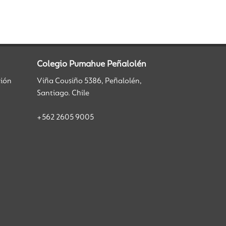
Colegio Pumahue Peñalolén
ción
Viña Cousiño 5386, Peñalolén,
Santiago. Chile
+562 2605 9005