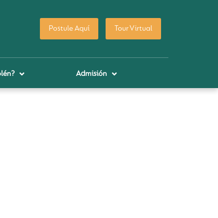
Postule Aquí
Tour Virtual
lén?
Admisión