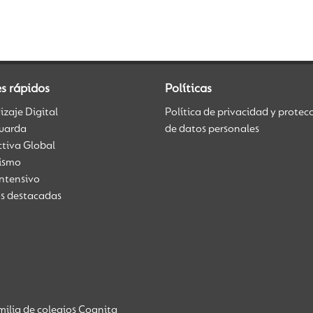
s rápidos
Políticas
zaje Digital
Política de privacidad y protec
uarda
de datos personales
ctiva Global
üismo
Intensivo
as destacadas
ilia de colegios Cognita