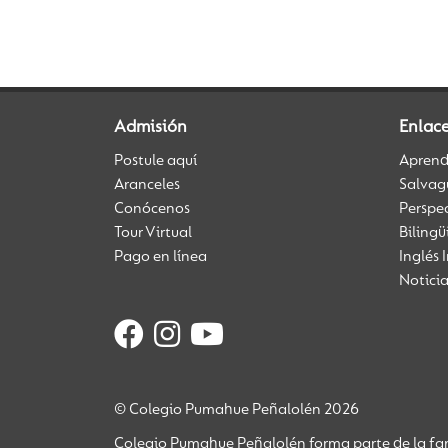
Admisión
Enlace
Postule aquí
Aprendi
Aranceles
Salvag
Conócenos
Perspe
Tour Virtual
Biling
Pago en línea
Inglés 
Notici
© Colegio Pumahue Peñalolén 2026
Colegio Pumahue Peñalolén forma parte de la fam