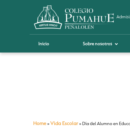
Admisi
Inicio
Sobre nosotros
P
A
Pi
Sch
Re
Ci
Home
Vida Escolar
»
»
Día del Alumno en Educa