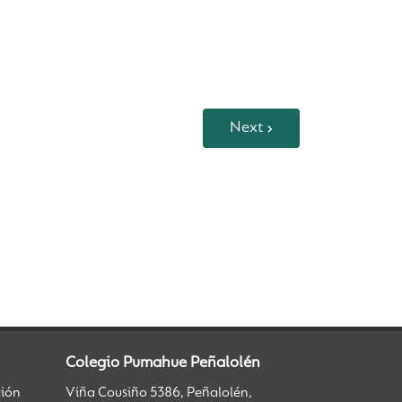
Next
Colegio Pumahue Peñalolén
ción
Viña Cousiño 5386, Peñalolén,