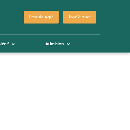
Postule Aquí
Tour Virtual
lén?
Admisión