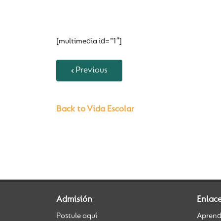
[multimedia id=”1″]
Previous
Back to Vida Escolar
Admisión
Enlace
Postule aquí
Aprendi