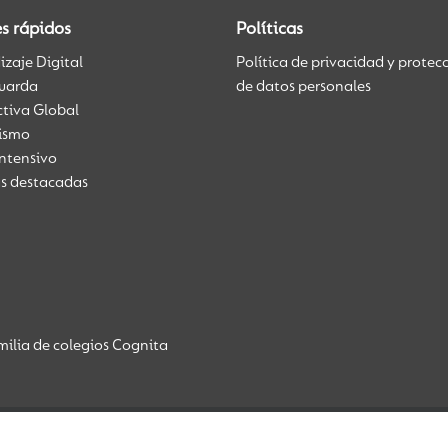
s rápidos
Políticas
zaje Digital
Política de privacidad y protec
uarda
de datos personales
ctiva Global
üismo
Intensivo
as destacadas
ilia de colegios Cognita