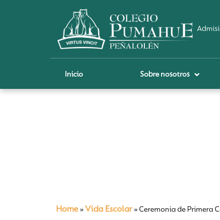
Admisi
Inicio
Sobre nosotros
P
A
Pi
Sch
Re
Ci
Home
Vida Escolar
»
»
Ceremonia de Primera C