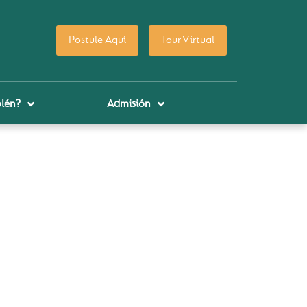
Postule Aquí
Tour Virtual
lén?
Admisión