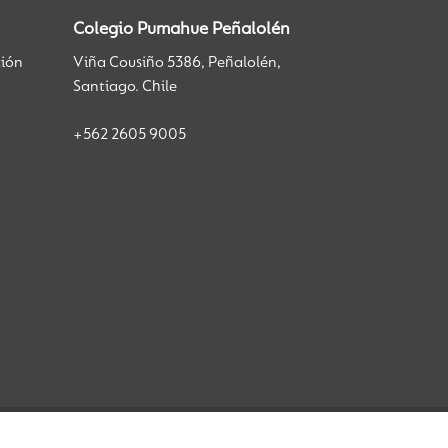
Colegio Pumahue Peñalolén
ción
Viña Cousiño 5386, Peñalolén,
Santiago. Chile
+562 2605 9005