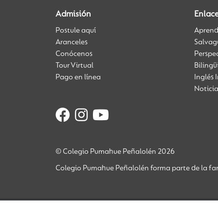
Admisión
Enlace
Postule aquí
Aprendi
Aranceles
Salvag
Conócenos
Perspe
Tour Virtual
Biling
Pago en línea
Inglés 
Notici
© Colegio Pumahue Peñalolén 2026
Colegio Pumahue Peñalolén forma parte de la fam