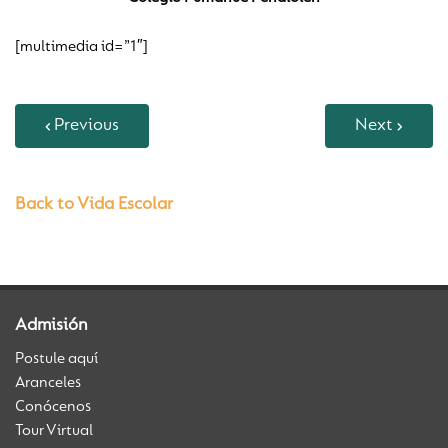
[multimedia id=”1″]
Previous
Next
Back to Vida Escolar
Admisión
Postule aquí
Aranceles
Conócenos
Tour Virtual