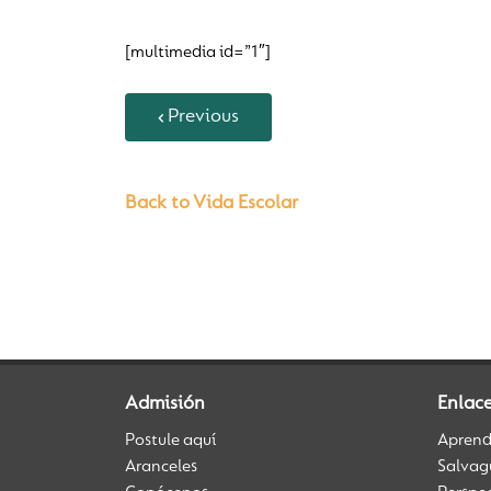
[multimedia id=”1″]
Previous
Back to Vida Escolar
Admisión
Enlace
Postule aquí
Aprendi
Aranceles
Salvag