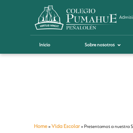
Admisi
Inicio
Sobre nosotros
P
A
Pi
Sch
Re
Ci
Home
Vida Escolar
»
»
Presentamos a nuestra S