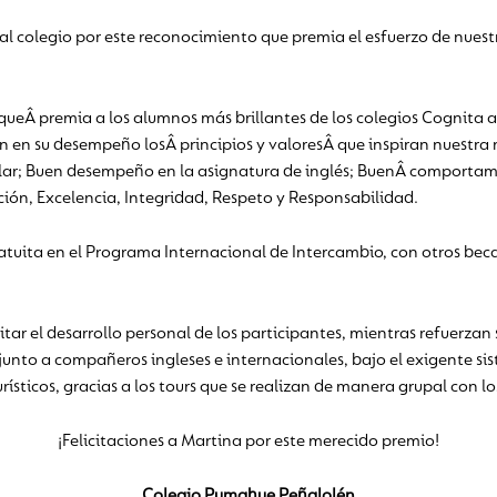
al colegio por este reconocimiento que premia el esfuerzo de nues
 queÂ premia a los alumnos más brillantes de los colegios Cognita
an en su desempeño losÂ principios y valoresÂ que inspiran nuestra 
ar; Buen desempeño en la asignatura de inglés; BuenÂ comportamie
ción, Excelencia, Integridad, Respeto y Responsabilidad.
ratuita en el Programa Internacional de Intercambio, con otros bec
tar el desarrollo personal de los participantes, mientras refuerzan
 junto a compañeros ingleses e internacionales, bajo el exigente s
rísticos, gracias a los tours que se realizan de manera grupal con l
¡Felicitaciones a Martina por este merecido premio!
Colegio Pumahue Peñalolén