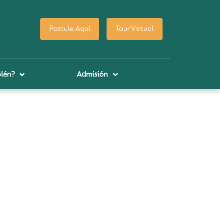
Postule Aquí
Tour Virtual
lén?
Admisión