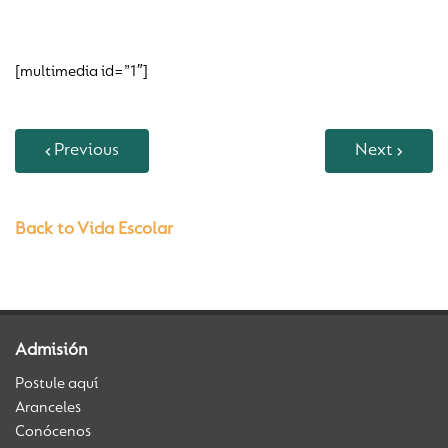
[multimedia id=”1″]
Previous
Next
Back to Vida Escolar
Admisión
Postule aquí
Aranceles
Conócenos