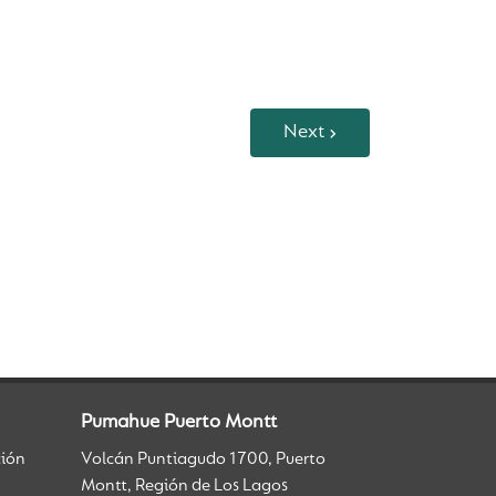
Next
Pumahue Puerto Montt
ción
Volcán Puntiagudo 1700, Puerto
Montt, Región de Los Lagos