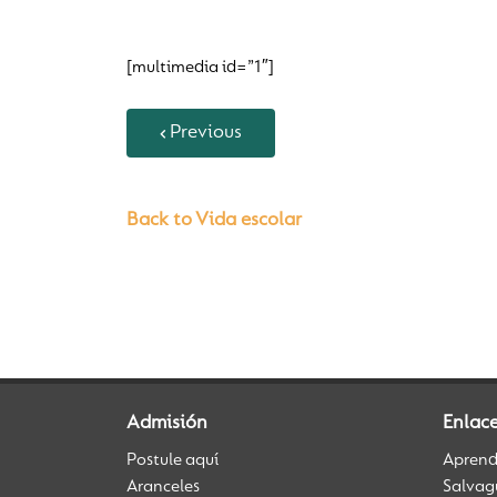
[multimedia id=”1″]
Previous
Back to Vida escolar
Admisión
Enlac
Postule aquí
Aprendi
Aranceles
Salvag