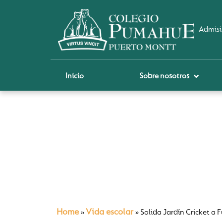
Admisi
Inicio
Sobre nosotros
P
A
Pi
Sch
Re
Ci
Home
Vida escolar
»
»
Salida Jardín Cricket a 