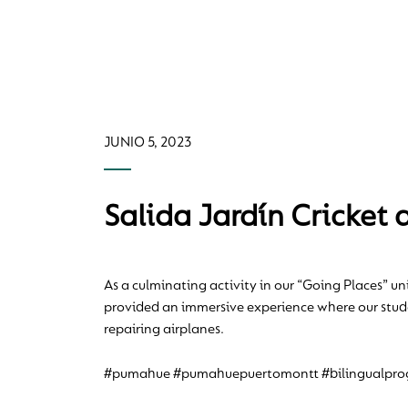
JUNIO 5, 2023
Salida Jardín Cricket 
As a culminating activity in our “Going Places” uni
provided an immersive experience where our studen
repairing airplanes.
#pumahue #pumahuepuertomontt #bilingualpr