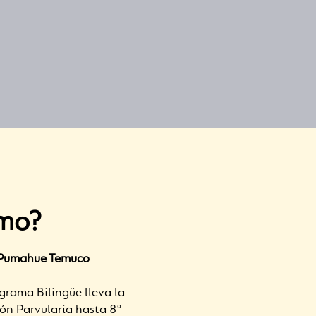
smo?
n Pumahue Temuco
grama Bilingüe lleva la
ión Parvularia hasta 8°