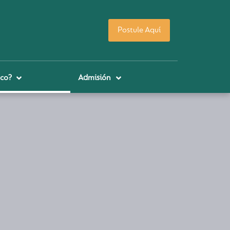
Postule Aquí
co?
Admisión