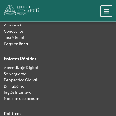
Admisión
Postule aquí
Aranceles
Conócenos
Tour Virtual
Pago en línea
Enlaces Rápidos
Proyecto Educ
Aprendizaje Digital
Salvaguarda
Equipo
Perspectiva Global
Bilingüismo
Inglés Intensivo
A Cognita Sch
Noticias destacadas
Políticas
Tour Virtual