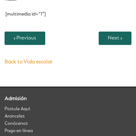
[multimedia id=”1″]
Previous
Next
Back to Vida escolar
Admisión
Postule Aquí
Aranceles
Conócenos
Pago en línea