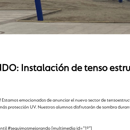
Instalación de tenso estruc
 Estamos emocionados de anunciar el nuevo sector de tensoestructu
ás protección UV. Nuestros alumnos disfrutarán de sombra durante 
til #seguimosmejorando [multimedia id=”1º”]