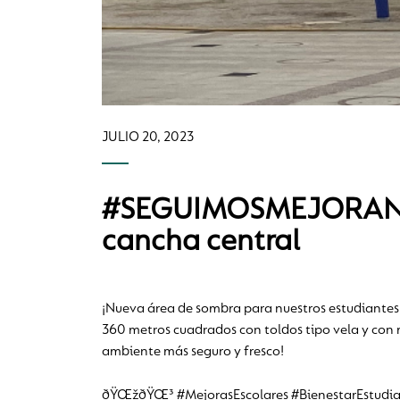
JULIO 20, 2023
#SEGUIMOSMEJORANDO: 
cancha central
¡Nueva área de sombra para nuestros estudiantes!
360 metros cuadrados con toldos tipo vela y con m
ambiente más seguro y fresco!
ðŸŒžðŸŒ³ #MejorasEscolares #BienestarEstudian