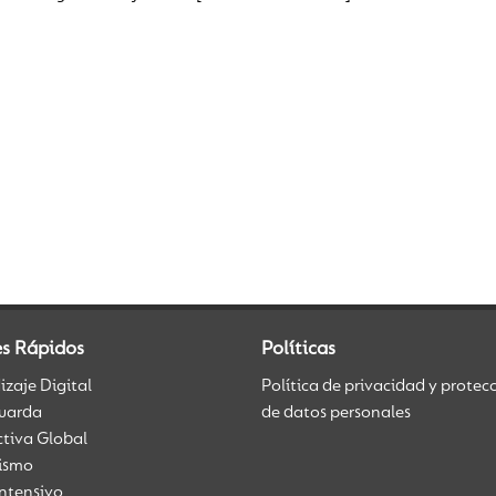
es Rápidos
Políticas
zaje Digital
Política de privacidad y protec
uarda
de datos personales
ctiva Global
üismo
Intensivo