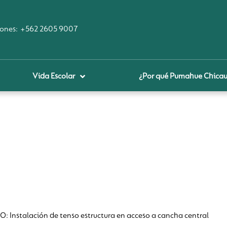
ones:
+562 2605 9007
Vida Escolar
¿Por qué Pumahue Chica
royecto educativo
prendizaje Digital
lares fundamentales
ool Of the Future
glamentos
udadanía Digital
stalación de tenso estructura en acceso a cancha central