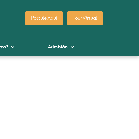
Postule Aquí
Tour Virtual
reo?
Admisión