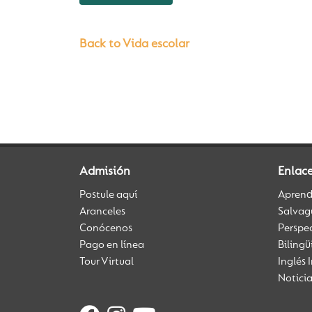
Back to Vida escolar
Admisión
Enlac
Postule aquí
Aprendi
Aranceles
Salvag
Conócenos
Perspe
Pago en línea
Biling
Tour Virtual
Inglés 
Notici