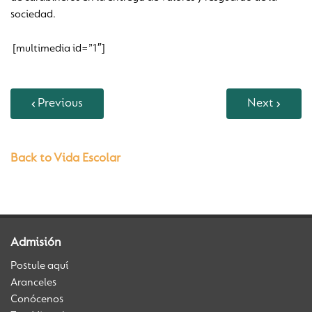
sociedad.
[multimedia id=”1″]
Previous
Next
Back to Vida Escolar
Admisión
Postule aquí
Aranceles
Conócenos