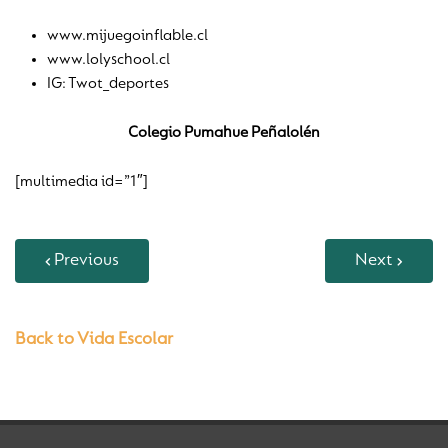
www.mijuegoinflable.cl
www.lolyschool.cl
IG: Twot_deportes
Colegio Pumahue Peñalolén
[multimedia id=”1″]
Previous
Next
Back to Vida Escolar