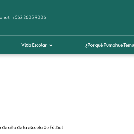
ones:
+562 2605 9006
Vida Escolar
¿Por qué Pumahue Temu
royecto educativo
prendizaje Digital
lares fundamentales
ool Of the Future
glamentos
udadanía Digital
n de año de la escuela de Fútbol