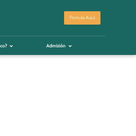
Postule Aquí
co?
Admisión