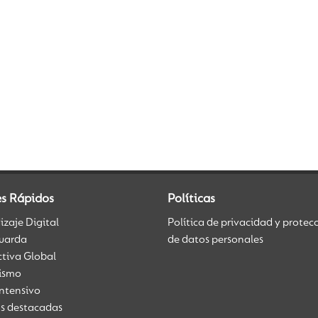
es Rápidos
Políticas
zaje Digital
Política de privacidad y protec
uarda
de datos personales
ctiva Global
üismo
Intensivo
as destacadas