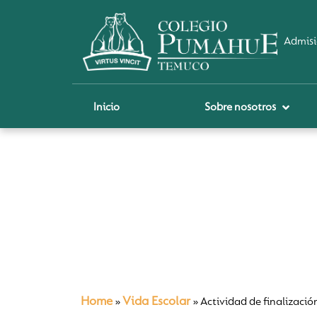
Admisi
Inicio
Sobre nosotros
P
A
Pi
Sch
Re
Ci
Home
Vida Escolar
»
»
Actividad de finalizació