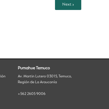
Next
Pumahue Temuco
ción
Av. Martin Lutero 03015, Temuco,
Región de La Araucanía
+562 2605 9006