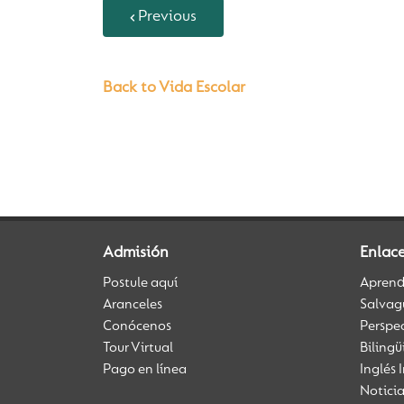
Previous
Back to Vida Escolar
Admisión
Enlac
Postule aquí
Aprendi
Aranceles
Salvag
Conócenos
Perspe
Tour Virtual
Biling
Pago en línea
Inglés 
Notici