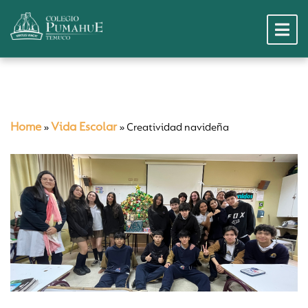
Home
Vida Escolar
»
»
Creatividad navideña