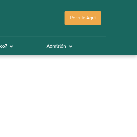
Postule Aquí
co?
Admisión