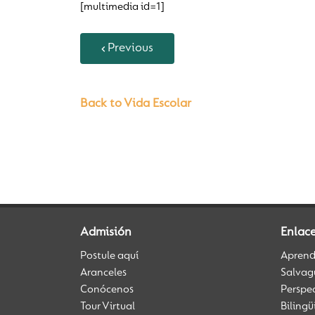
[multimedia id=1]
Previous
Back to Vida Escolar
Admisión
Enlac
Postule aquí
Aprendi
Aranceles
Salvag
Conócenos
Perspe
Tour Virtual
Biling