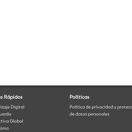
es Rápidos
Políticas
zaje Digital
Política de privacidad y protec
uarda
de datos personales
ctiva Global
üismo