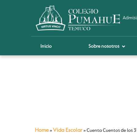
Admisi
Inicio
Sobre nosotros
P
A
Pi
Sch
Re
Ci
Home
Vida Escolar
»
»
Cuenta Cuentos de los 3°