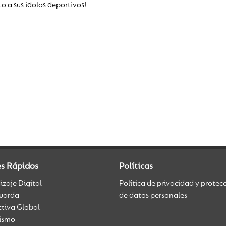
o a sus ídolos deportivos!
es Rápidos
Políticas
zaje Digital
Política de privacidad y protec
uarda
de datos personales
ctiva Global
üismo