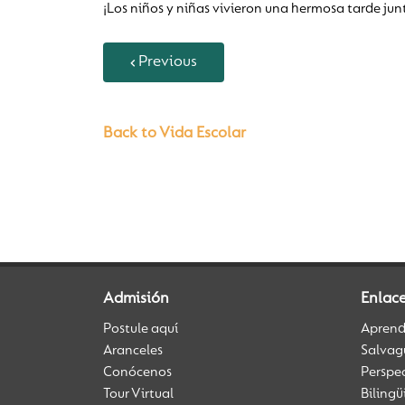
¡Los niños y niñas vivieron una hermosa tarde junt
Previous
Back to Vida Escolar
Admisión
Enlac
Postule aquí
Aprendi
Aranceles
Salvag
Conócenos
Perspe
Tour Virtual
Biling