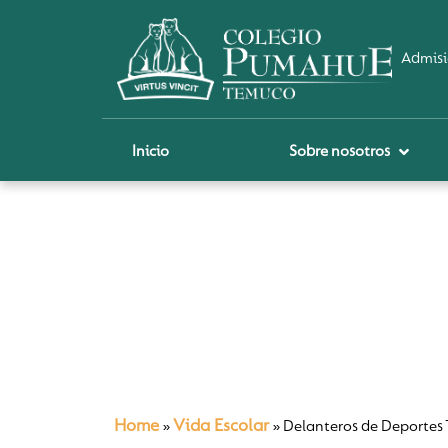
Admisi
Inicio
Sobre nosotros
P
A
Pi
Sch
Re
Ci
Home
Vida Escolar
»
»
Delanteros de Deportes 