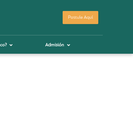
Postule Aquí
co?
Admisión