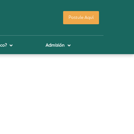
Postule Aquí
co?
Admisión