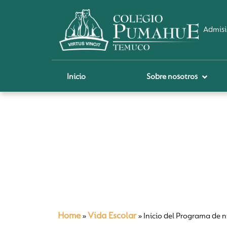
Admisi
Inicio
Sobre nosotros
P
A
Pi
Sch
Re
Ci
Home
Vida Escolar
»
»
Inicio del Programa de 