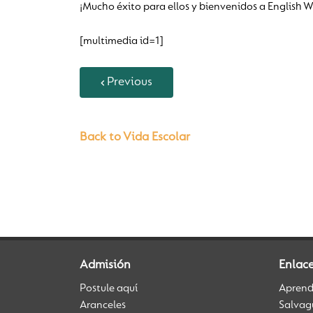
¡Mucho éxito para ellos y bienvenidos a English W
[multimedia id=1]
Previous
Back to Vida Escolar
Admisión
Enlac
Postule aquí
Aprendi
Aranceles
Salvag