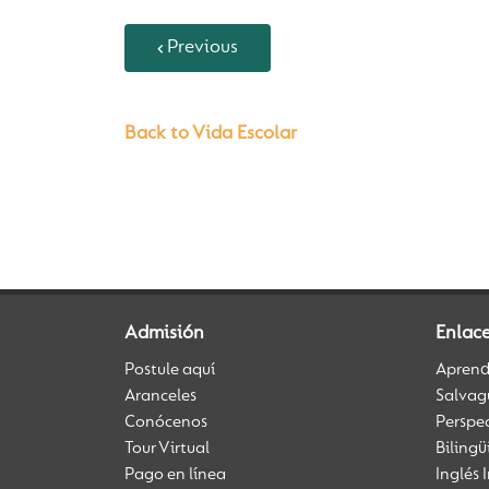
Previous
Back to Vida Escolar
Admisión
Enlac
Postule aquí
Aprendi
Aranceles
Salvag
Conócenos
Perspe
Tour Virtual
Biling
Pago en línea
Inglés 