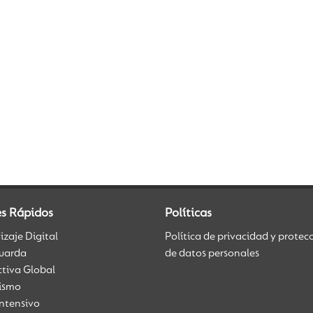
es Rápidos
Políticas
zaje Digital
Política de privacidad y protec
uarda
de datos personales
ctiva Global
üismo
Intensivo