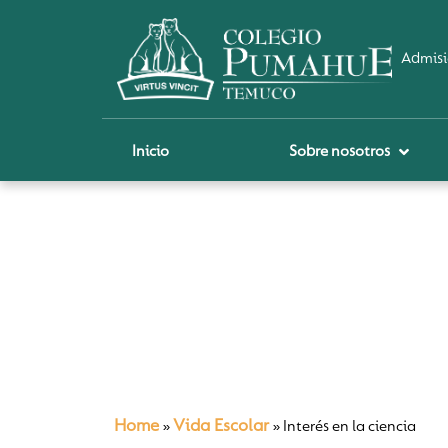
Admisi
Inicio
Sobre nosotros
P
A
Pi
Sch
Re
Ci
Home
Vida Escolar
»
»
Interés en la ciencia