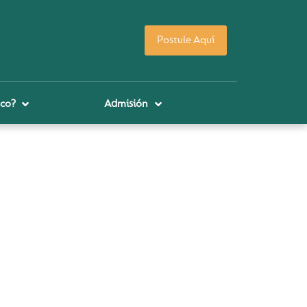
Postule Aquí
co?
Admisión