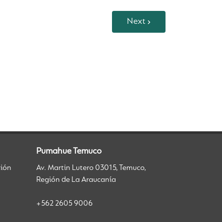
Next
Pumahue Temuco
ción
Av. Martin Lutero 03015, Temuco,
Región de La Araucanía
+562 2605 9006