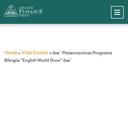
Home
Vida Escolar
»
»
âœ¨ Presentaciones Programa
Bilingüe “English World Show” âœ¨